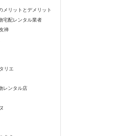
のメリットとデメリット
物宅配レンタル業者
友禅
報
報
タリエ
報
物レンタル店
ヌ