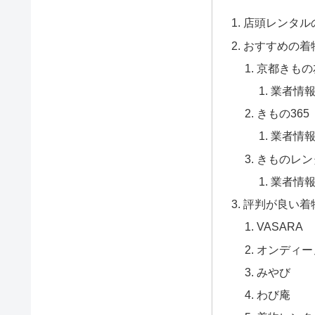
店頭レンタル
おすすめの着
京都きもの
業者情
きもの365
業者情
きものレン
業者情
評判が良い着
VASARA
オンディー
みやび
わび庵