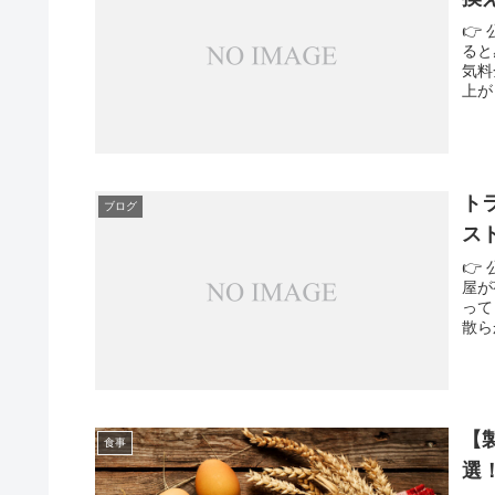
👉
ると
気料
上が
ト
ブログ
ス
👉
屋が
って
散ら
【
食事
選