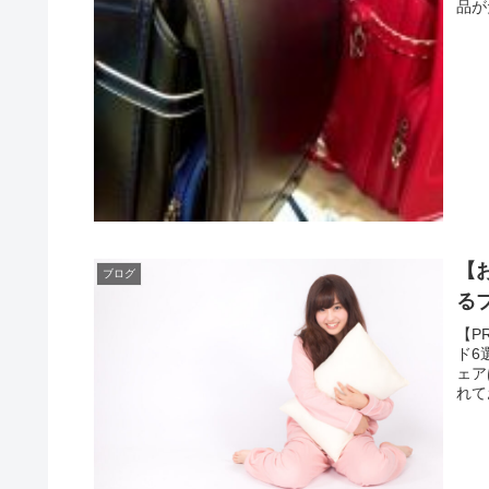
品が
【
ブログ
る
【P
ド6
ェア
れて