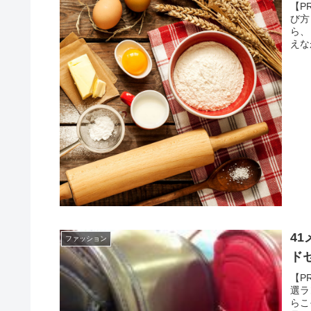
【P
び方
ら、
えな
4
ファッション
ド
【P
選ラ
らこ