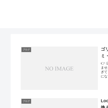
ゴ
ブログ
ミ
👉
ませ
ぎて
にな
L
ブログ
換