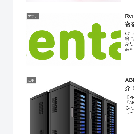
R
アプリ
密
👉
籍に
みた
高そ
A
仕事
介
【P
『A
るの
下さ