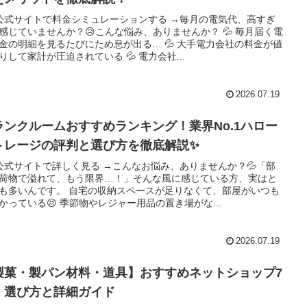
 公式サイトで料金シミュレーションする →毎月の電気代、高すぎ
感じていませんか？😥こんな悩み、ありませんか？ 💦 毎月届く電
金の明細を見るたびにため息が出る… 💦 大手電力会社の料金が値
りして家計が圧迫されている 💦 電力会社...
2026.07.19
ランクルームおすすめランキング！業界No.1ハロー
トレージの評判と選び方を徹底解説✨
 公式サイトで詳しく見る →こんなお悩み、ありませんか？💦「部
荷物で溢れて、もう限界…！」そんな風に感じている方、実はと
も多いんです。 自宅の収納スペースが足りなくて、部屋がいつも
かっている😣 季節物やレジャー用品の置き場がな...
2026.07.19
製菓・製パン材料・道具】おすすめネットショップ7
！選び方と詳細ガイド