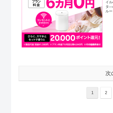
イル
タ―
ルー
次
1
2