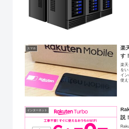
楽
スマホ
す
楽天
をい
イン
使え
Ra
インターネット
説
Ra