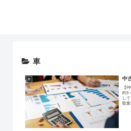
車
中
車
【P
約3
して
取業